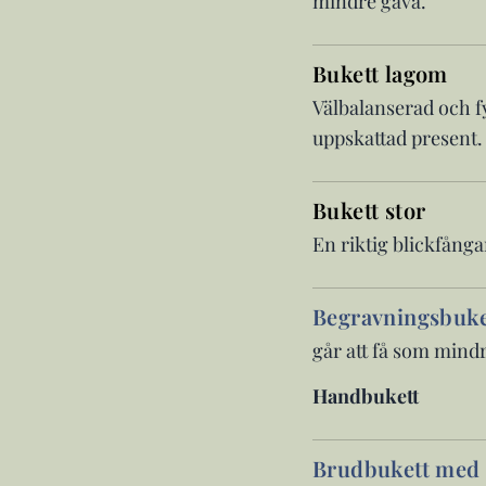
mindre gåva.
Bukett lagom
Välbalanserad och fy
uppskattad present.
Bukett stor
En riktig blickfånga
Begravningsbuke
går att få som mind
Handbukett
Brudbukett med 