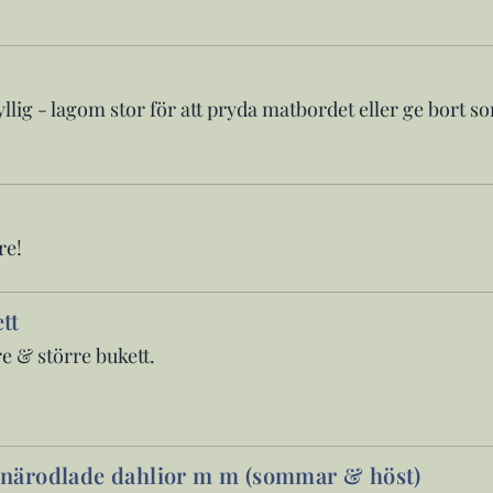
llig - lagom stor för att pryda matbordet eller ge bort s
re!
tt
re & större bukett.
närodlade dahlior m m (sommar & höst)