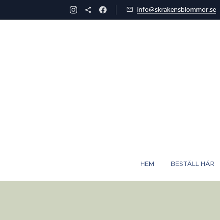
info@skrakensblommor.se
HEM
BESTÄLL HÄR