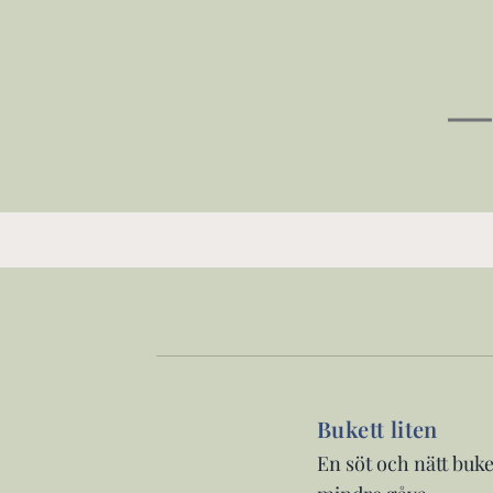
Bukett liten
En söt och nätt buk