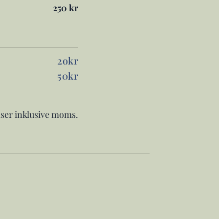
250 kr
2okr
50kr
iser inklusive moms.