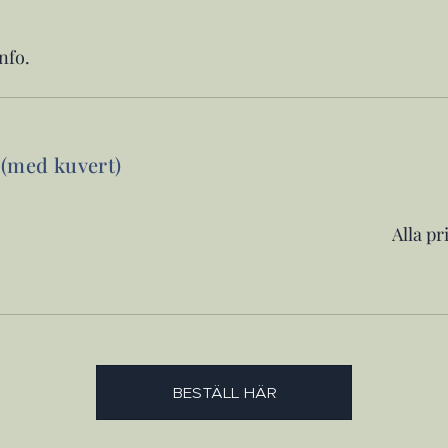
nfo.
 (med kuvert)
Alla pr
BESTÄLL HÄR